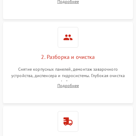
Подробнее
Измерение температуры и давления воды для выявления
локализации поломки.
2. Разборка и очистка
Снятие корпусных панелей, демонтаж заварочного
устройства, диспенсера и гидросистемы. Глубокая очистка
внутренних узлов от кофейных масел, жмыха и накипи.
Подробнее
Промывка дренажных каналов и фильтров с использованием
специализированной химии.