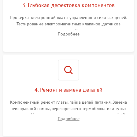
3. Глубокая дефектовка компонентов
Проверка электронной платы управления и силовых цепей.
Тестирование электромагнитных клапанов, датчиков
температуры и расходомера. Оценка степени износа
Подробнее
жерновов кофемолки, уплотнительных колец гидросистемы
и шестерней редуктора.
4. Ремонт и замена деталей
Компонентный ремонт платы, пайка цепей питания. Замена
неисправной помпы, перегоревшего термоблока или тупых
жерновов. Установка новых силиконовых уплотнителей (O-
Подробнее
ring) и тефлоновых трубок для надежного устранения
протечек.