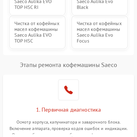
Saeco Aulika EVO
Saeco Aulika Evo
TOP HSC RI
Black
Чистка от кофейных
Чистка от кофейных
масел кофемашины
масел кофемашины
Saeco Aulika EVO
Saeco Aulika Evo
TOP HSC
Focus
Этапы ремонта кофемашины Saeco
1. Первичная диагностика
Осмотр корпуса, капучинатора и заварочного блока.
Включение аппарата, проверка кодов ошибок и индикации.
Оценка работы помпы, термоблока и кофемолки на слух.