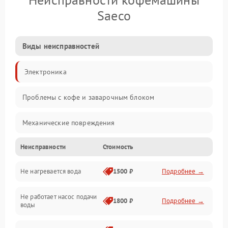
Saeco
Виды неисправностей
Электроника
Проблемы с кофе и заварочным блоком
Механические повреждения
Неисправности
Стоимость
Прочие неисправности
Не нагревается вода
1500 ₽
Подробнее →
Включение и работа
Не работает насос подачи
Проблемы с водой
1800 ₽
Подробнее →
воды
Проблемы с капучинатором и паром