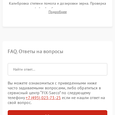
Калибровка степени помола и дозировки зерна. Проверка
плотности кофейной таблетки, температуры напитка и
Подробнее
качества молочной пены. Контроль отсутствия посторонних
шумов и протечек.
FAQ. Ответы на вопросы
Вы можете ознакомиться с приведенными ниже
часто задаваемыми вопросами, либо обратиться в
сервисный центр “FIX-Saeco” по следующему
телефону
+7 (495) 023-73-25
если не нашли ответ на
свой вопрос.