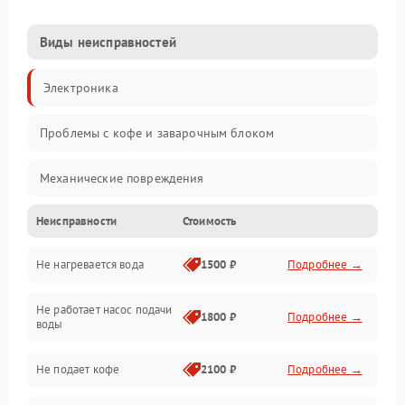
Виды неисправностей
Электроника
Проблемы с кофе и заварочным блоком
Механические повреждения
Неисправности
Стоимость
Прочие неисправности
Не нагревается вода
1500 ₽
Подробнее →
Включение и работа
Не работает насос подачи
Проблемы с водой
1800 ₽
Подробнее →
воды
Проблемы с капучинатором и паром
Не подает кофе
2100 ₽
Подробнее →
Управление и электроника