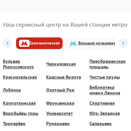
Наш сервисный центр на Вашей станции метро
Сокольническая
Большая кольцевая
Бульвар
Преображенская
Черкизовская
Рокоссовского
площадь
Красносельская
Красные Ворота
Чистые пруды
Библиотека
Лубянка
Охотный Ряд
имени Ленина
Кропоткинская
Фрунзенская
Спортивная
Воробьёвы горы
Университет
Юго-Западная
Тропарёво
Румянцево
Саларьево