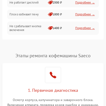
Не работает дисплей
2500 ₽
Подробнее →
Программное обеспечение
Плохо взбивает пену
1800 ₽
Подробнее →
Не срабатывает кнопка
1400 ₽
Подробнее →
включения
Запах гари при работе
1800 ₽
Подробнее →
Постоянные сбои в работе
1500 ₽
Подробнее →
Этапы ремонта кофемашины Saeco
1. Первичная диагностика
Осмотр корпуса, капучинатора и заварочного блока.
Включение аппарата, проверка кодов ошибок и индикации.