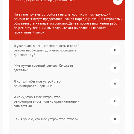
На этапе приема устройства на диагностику и последующий
ремонт вам будет предоставлен заказ-наряд с указанием страховых
обязательств на ваше устройство. Далее, после выполнения работ
по ремонту техники, вы получите акт выполненных работ и
гарантийный талон.
Я уже знаю в чем неисправность и какой
ремонт необходим. Для чего проводить
диагностику?
Мне нужен срочный ремонт. Сможете
сделать?
Я хочу, чтобы мое устройство
ремонтировали при мне.
Я хочу, чтобы мое устройство
ремонтировалось только оригинальными
запчастями.
Как я узнаю, что мое устройство готово?