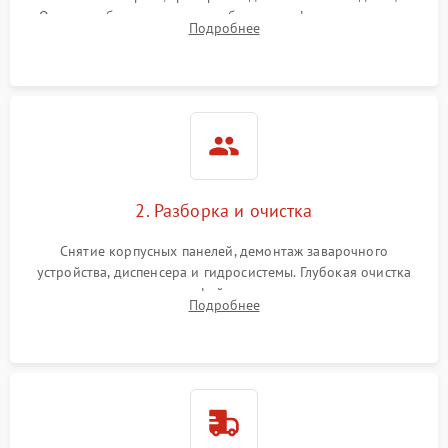
Оценка работы помпы, термоблока и кофемолки на слух.
Подробнее
Измерение температуры и давления воды для выявления
локализации поломки.
2. Разборка и очистка
Снятие корпусных панелей, демонтаж заварочного
устройства, диспенсера и гидросистемы. Глубокая очистка
внутренних узлов от кофейных масел, жмыха и накипи.
Подробнее
Промывка дренажных каналов и фильтров с использованием
специализированной химии.