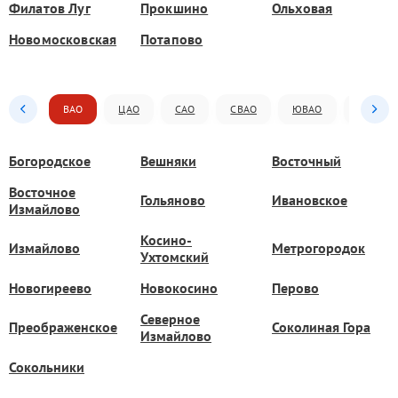
Филатов Луг
Прокшино
Ольховая
Новомосковская
Потапово
ВАО
ЦАО
САО
СВАО
ЮВАО
ЮАО
Богородское
Вешняки
Восточный
Восточное
Гольяново
Ивановское
Измайлово
Косино-
Измайлово
Метрогородок
Ухтомский
Новогиреево
Новокосино
Перово
Северное
Преображенское
Соколиная Гора
Измайлово
Сокольники