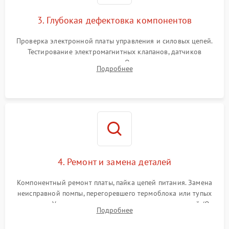
3. Глубокая дефектовка компонентов
Проверка электронной платы управления и силовых цепей.
Тестирование электромагнитных клапанов, датчиков
температуры и расходомера. Оценка степени износа
Подробнее
жерновов кофемолки, уплотнительных колец гидросистемы
и шестерней редуктора.
4. Ремонт и замена деталей
Компонентный ремонт платы, пайка цепей питания. Замена
неисправной помпы, перегоревшего термоблока или тупых
жерновов. Установка новых силиконовых уплотнителей (O-
Подробнее
ring) и тефлоновых трубок для надежного устранения
протечек.