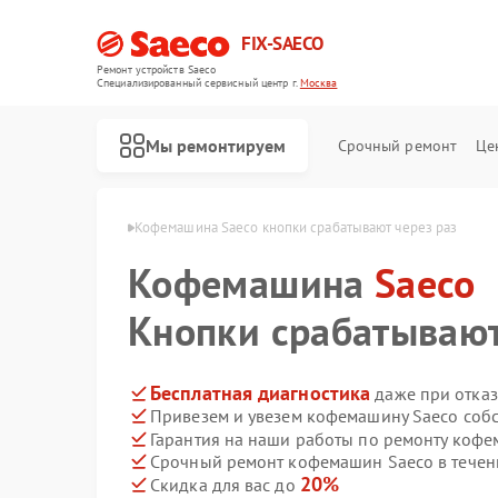
FIX-SAECO
Ремонт устройств Saeco
Специализированный cервисный центр г.
Москва
Мы ремонтируем
Срочный ремонт
Це
шин Saeco в Москве
Кофемашина Saeco кнопки срабатывают через раз
Кофемашина
Saeco
Кнопки срабатывают
Бесплатная диагностика
даже при отказ
Привезем и увезем кофемашину Saeco соб
Гарантия на наши работы по ремонту коф
Срочный ремонт кофемашин Saeco в течен
20%
Скидка для вас до