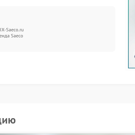
т через раз, включают:
IX-Saeco.ru
нопки;
енда Saeco
ть необходимость вмешательства. Для надежного
, где есть все необходимые инструменты и детали.
ентр
ующие работы:
овления стабильного срабатывания;
и управления;
модуля.
цию
иагностику и подбирают методы ремонта, чтобы
акой подход увеличивает срок службы устройства и