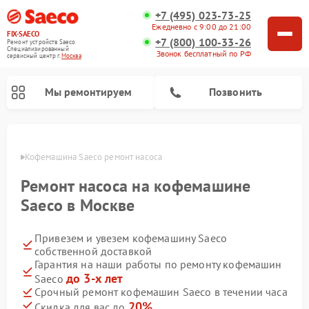
+7 (495) 023-73-25
Ежедневно с 9:00 до 21:00
FIX-SAECO
+7 (800) 100-33-26
Ремонт устройств Saeco
Специализированный
Звонок бесплатный по РФ
cервисный центр г.
Москва
Мы ремонтируем
Позвонить
оскве
Кофемашина Saeco ремонт насоса
Ремонт насоса на кофемашине
Saeco в Москве
Привезем и увезем кофемашину Saeco
собственной доставкой
Гарантия на наши работы по ремонту кофемашин
до 3-х лет
Saeco
Срочный ремонт кофемашин Saeco в течении часа
20%
Скидка для вас до