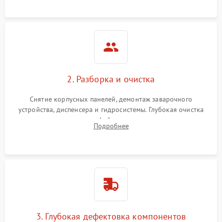
локализации поломки.
2. Разборка и очистка
Снятие корпусных панелей, демонтаж заварочного
устройства, диспенсера и гидросистемы. Глубокая очистка
внутренних узлов от кофейных масел, жмыха и накипи.
Подробнее
Промывка дренажных каналов и фильтров с использованием
специализированной химии.
3. Глубокая дефектовка компонентов