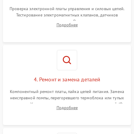
Проверка электронной платы управления и силовых цепей.
Тестирование электромагнитных клапанов, датчиков
температуры и расходомера. Оценка степени износа
Подробнее
жерновов кофемолки, уплотнительных колец гидросистемы
и шестерней редуктора.
4. Ремонт и замена деталей
Компонентный ремонт платы, пайка цепей питания. Замена
неисправной помпы, перегоревшего термоблока или тупых
жерновов. Установка новых силиконовых уплотнителей (O-
Подробнее
ring) и тефлоновых трубок для надежного устранения
протечек.