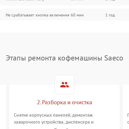
Не срабатывает кнопка включения
60 мин
1 год
Запах гари при работе
60 мин
1 год
Постоянные сбои в работе
60 мин
1 год
Этапы ремонта кофемашины Saeco
2. Разборка и очистка
Снятие корпусных панелей, демонтаж
заварочного устройства, диспенсера и
гидросистемы. Глубокая очистка внутренних