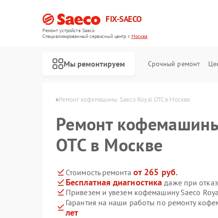
FIX-SAECO
Ремонт устройств Saeco
Специализированный cервисный центр г.
Москва
Мы ремонтируем
Срочный ремонт
Це
шин Saeco в Москве
Ремонт кофемашины Saeco Royal OTC в Москве
Ремонт кофемашины
OTC в Москве
от 265 руб.
Стоимость ремонта
Бесплатная диагностика
даже при отказ
Привезем и увезем кофемашину Saeco Roya
Гарантия на наши работы по ремонту кофе
лет