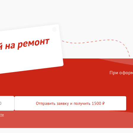
й на ремонт
При оформл
Отправить заявку и получить 1500 ₽
сти