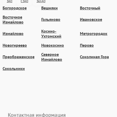
ЗАО
СЗАО
ЗелАО
Богородское
Вешняки
Восточный
Восточное
Гольяново
Ивановское
Измайлово
Косино-
Измайлово
Метрогородок
Ухтомский
Новогиреево
Новокосино
Перово
Северное
Преображенское
Соколиная Гора
Измайлово
Сокольники
Контактная информация