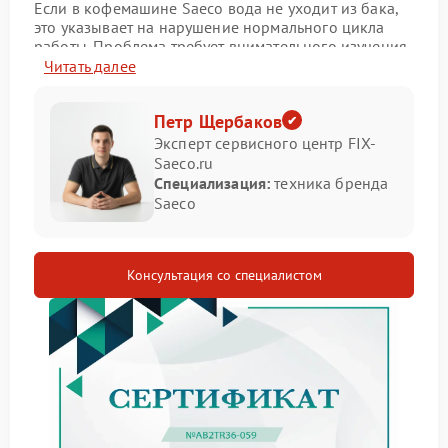
Если в кофемашине Saeco вода не уходит из бака,
это указывает на нарушение нормального цикла
работы. Проблема требует внимательного изучения,
чтобы избежать дальнейших неполадок в
Читать далее
функционировании устройства.
Возможные причины застоя
Петр Щербаков
Эксперт сервисного центр FIX-
воды
Saeco.ru
Специализация:
техника бренда
К задержке воды в баке могут приводить
Saeco
следующие неисправности:
засорение дренажной системы или отводных
трубок;
Консультация со специалистом
сбой в работе насоса, отвечающего за
циркуляцию воды;
нарушение герметичности соединений, ведущее
к нарушению потока;
неисправность датчика уровня воды, из‑за
которой система «не видит» необходимость
слива.
Для устранения причины необходим