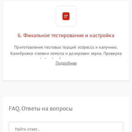
6. Финальное тестирование и настройка
Приготовление тестовых порций эспрессо и капучино.
Калибровка степени помола и дозировки зерна. Проверка
плотности кофейной таблетки, температуры напитка и
Подробнее
качества молочной пены. Контроль отсутствия посторонних
шумов и протечек.
FAQ. Ответы на вопросы