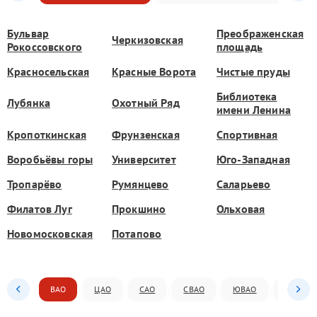
Бульвар
Преображенская
Черкизовская
Рокоссовского
площадь
Красносельская
Красные Ворота
Чистые пруды
Библиотека
Лубянка
Охотный Ряд
имени Ленина
Кропоткинская
Фрунзенская
Спортивная
Воробьёвы горы
Университет
Юго-Западная
Тропарёво
Румянцево
Саларьево
Филатов Луг
Прокшино
Ольховая
Новомосковская
Потапово
ВАО
ЦАО
САО
СВАО
ЮВАО
ЮАО