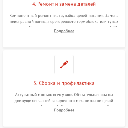
4. Ремонт и замена деталей
Компонентный ремонт платы, пайка цепей питания. Замена
неисправной помпы, перегоревшего термоблока или тупых
жерновов. Установка новых силиконовых уплотнителей (O-
Подробнее
ring) и тефлоновых трубок для надежного устранения
протечек.
5. Сборка и профилактика
Аккуратный монтаж всех узлов. Обязательная смазка
движущихся частей заварочного механизма пищевой
силиконовой смазкой. Проведение программной
Подробнее
декальцинации и очистки системы от кофейных масел.
Надежная фиксация всех соединений.