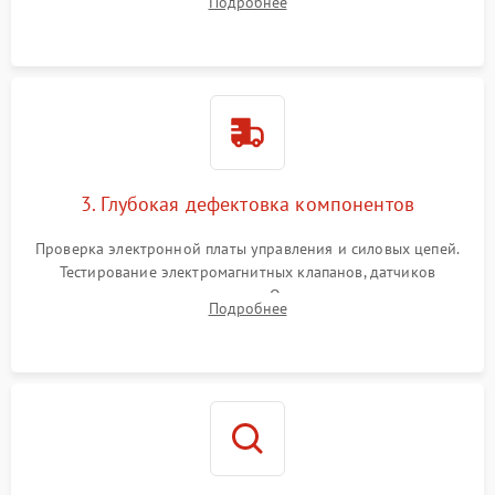
Подробнее
Промывка дренажных каналов и фильтров с использованием
специализированной химии.
3. Глубокая дефектовка компонентов
Проверка электронной платы управления и силовых цепей.
Тестирование электромагнитных клапанов, датчиков
температуры и расходомера. Оценка степени износа
Подробнее
жерновов кофемолки, уплотнительных колец гидросистемы
и шестерней редуктора.