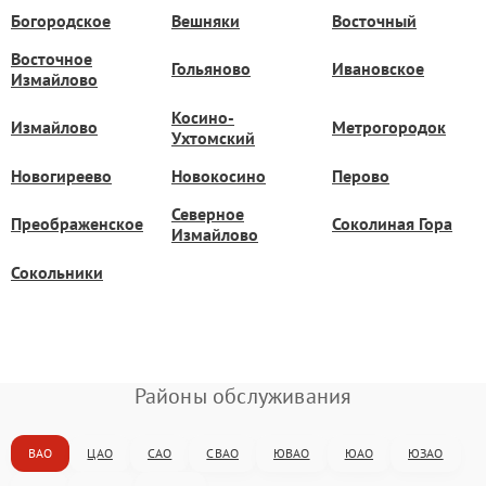
Богородское
Вешняки
Восточный
Восточное
Гольяново
Ивановское
Измайлово
Косино-
Измайлово
Метрогородок
Ухтомский
Новогиреево
Новокосино
Перово
Северное
Преображенское
Соколиная Гора
Измайлово
Сокольники
Районы обслуживания
ВАО
ЦАО
САО
СВАО
ЮВАО
ЮАО
ЮЗАО