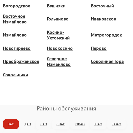
Богородское
Вешняки
Восточный
Восточное
Гольяново
Ивановское
Измайлово
Косино-
Измайлово
Метрогородок
Ухтомский
Новогиреево
Новокосино
Перово
Северное
Преображенское
Соколиная Гора
Измайлово
Сокольники
Районы обслуживания
ВАО
ЦАО
САО
СВАО
ЮВАО
ЮАО
ЮЗАО