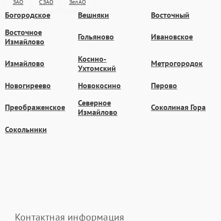
ЗАО
СЗАО
ЗелАО
Богородское
Вешняки
Восточный
Восточное
Гольяново
Ивановское
Измайлово
Косино-
Измайлово
Метрогородок
Ухтомский
Новогиреево
Новокосино
Перово
Северное
Преображенское
Соколиная Гора
Измайлово
Сокольники
Контактная информация