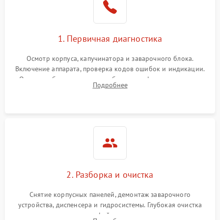
1. Первичная диагностика
Осмотр корпуса, капучинатора и заварочного блока.
Включение аппарата, проверка кодов ошибок и индикации.
Оценка работы помпы, термоблока и кофемолки на слух.
Подробнее
Измерение температуры и давления воды для выявления
локализации поломки.
2. Разборка и очистка
Снятие корпусных панелей, демонтаж заварочного
устройства, диспенсера и гидросистемы. Глубокая очистка
внутренних узлов от кофейных масел, жмыха и накипи.