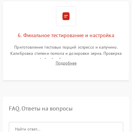
6. Финальное тестирование и настройка
Приготовление тестовых порций эспрессо и капучино.
Калибровка степени помола и дозировки зерна. Проверка
плотности кофейной таблетки, температуры напитка и
Подробнее
качества молочной пены. Контроль отсутствия посторонних
шумов и протечек.
FAQ. Ответы на вопросы