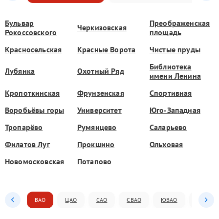
Бульвар
Преображенская
Черкизовская
Рокоссовского
площадь
Красносельская
Красные Ворота
Чистые пруды
Библиотека
Лубянка
Охотный Ряд
имени Ленина
Кропоткинская
Фрунзенская
Спортивная
Воробьёвы горы
Университет
Юго-Западная
Тропарёво
Румянцево
Саларьево
Филатов Луг
Прокшино
Ольховая
Новомосковская
Потапово
ВАО
ЦАО
САО
СВАО
ЮВАО
ЮАО