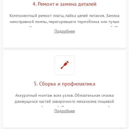
4. Ремонт и замена деталей
Компонентный ремонт платы, пайка цепей питания. Замена
неисправной помпы, перегоревшего термоблока или тупых
жерновов. Установка новых силиконовых уплотнителей (O-
Подробнее
ring) и тефлоновых трубок для надежного устранения
протечек.
5. Сборка и профилактика
Аккуратный монтаж всех узлов. Обязательная смазка
движущихся частей заварочного механизма пищевой
силиконовой смазкой. Проведение программной
Подробнее
декальцинации и очистки системы от кофейных масел.
Надежная фиксация всех соединений.