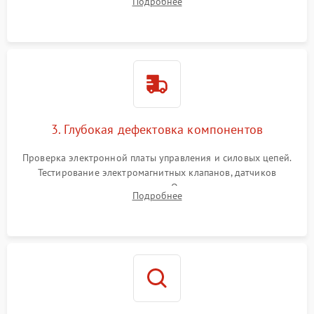
Подробнее
Промывка дренажных каналов и фильтров с использованием
специализированной химии.
3. Глубокая дефектовка компонентов
Проверка электронной платы управления и силовых цепей.
Тестирование электромагнитных клапанов, датчиков
температуры и расходомера. Оценка степени износа
Подробнее
жерновов кофемолки, уплотнительных колец гидросистемы
и шестерней редуктора.